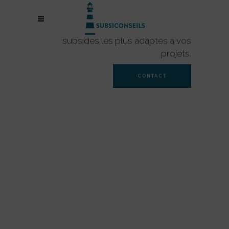
LES SUBSIDES
Nous identifions et obtenons les
subsides les plus adaptés à vos
projets.
CONTACT