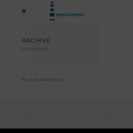
ARCHIVE
subsiconseils
/
No posts were found.